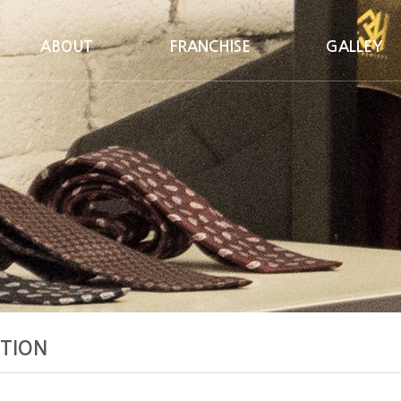
ABOUT
FRANCHISE
GALLEY
BRAND
FRANCHISE
CELEBRITY
STORE
PROCESS
STYLE CONCEPT
TION