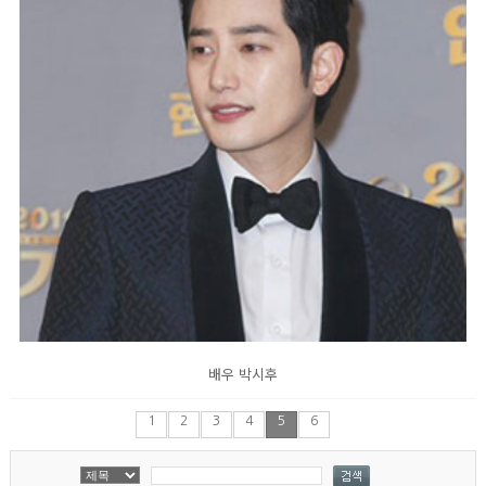
배우 박시후
1
2
3
4
5
6