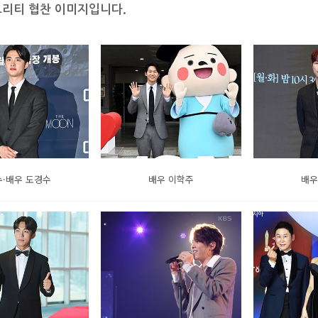
브리티 협찬 이미지입니다.
수·배우 도경수
배우 이학주
배우