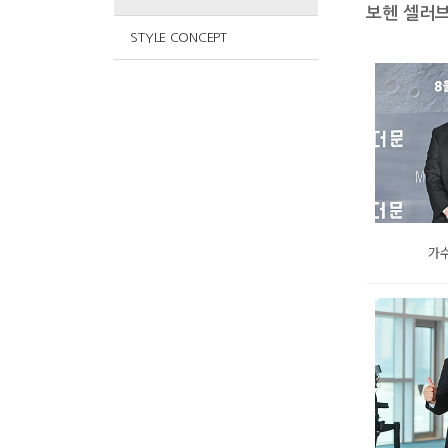
보헨 셀러
STYLE CONCEPT
가